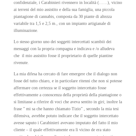
confidenziale, i Carabinieri rivennero in località (……), vicino
ai terreni del mio assistito e della sua famiglia, una piccola
piantagione di cannabis, composta da 30 piante di altezza
variabile tra 1,5 e 2,5 m., con un impianto artigianale di
illuminazione.
Lo stesso giorno uno dei soggetti intercettati scambiò dei
messaggi con la propria compagna e indicava e /o alludeva
che il mio assistito fosse il proprietario di quelle piantine
rivenute.
La mia difesa ha cercato di fare emergere che il dialogo non
fosse del tutto chiaro, e in particolare ritenni che non si potesse
affermare con certezza se il soggetto intercettato fosse
effettivamente a conoscenza della proprietà della piantagione o
si limitasse a riferire di voci che aveva sentito in giri; inoltre la
frase ” mi sa che hanno chiamato Tizio” , secondo la mia tesi
difensiva, avrebbe potuto indicare che il soggetto intercettato
avesse saputo i Carabinieri avevano imputato del fatto il mio
cliente – il quale effettivamente era lì vicino de era stato