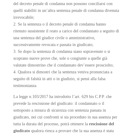
del decreto penale di condanna non possono conciliarsi con
quelli stabiliti in un’altra sentenza penale di condanna divenuta
irrevocabile;
2. Se la sentenza o il decreto penale di condanna hanno
ritenuto sussistente il reato a carico del condannato a seguito di
una sentenza del giudice civile o amministrativo,
successivamente revocata e passata in giudicato;
3. Se dopo la sentenza di condanna siano sopravenute o si
scoprano nuove prove che, sole o congiunte a quelle già
valutate dimostrino che il condannato dev’essere prosciolto;
4. Qualora si dimostri che la sentenza veniva pronunciata a
seguito di falsità in atti o in giudizio, si pensi alla falsa
testimonianza.
La legge n.103/2017 ha introdotto l’art. 629 bis C.P.P. che
prevede la rescissione del giudicato: il condannato o il
sottoposto a misura di sicurezza con sentenza passata in
giudicato, nei cui confronti si sia proceduto in sua assenza per
tutta la durata del processo, potrà ottenere la
rescissione del
giudicato
qualora riesca a provare che la sua assenza è stata